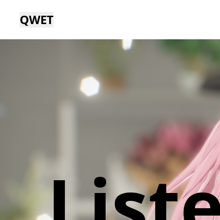
QWET
List